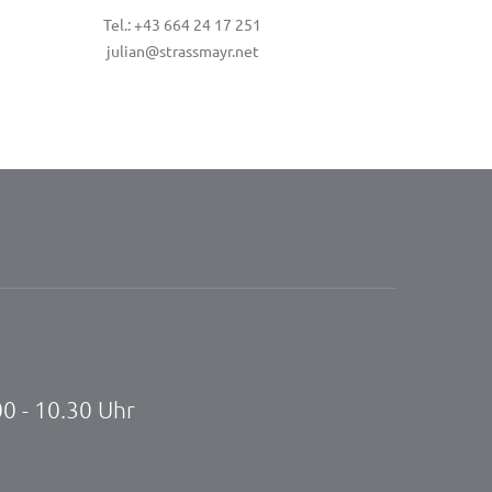
Tel.: +43 664 24 17 251
julian@strassmayr.net
00 - 10.30 Uhr