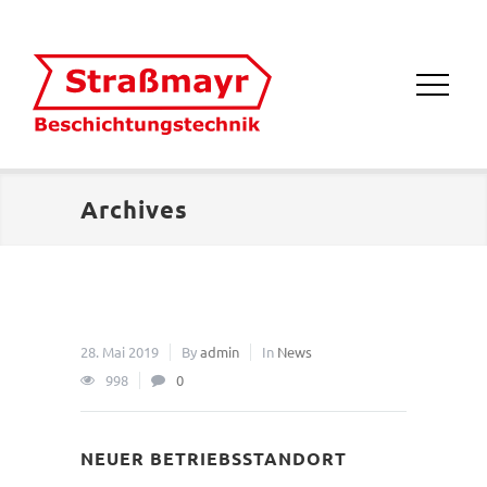
Archives
28. Mai 2019
By
admin
In
News
998
0
NEUER BETRIEBSSTANDORT